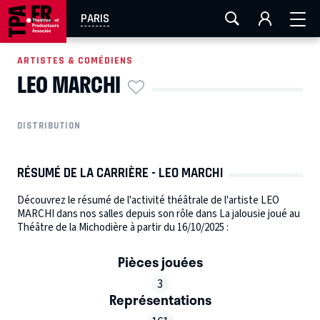
AIX-MARSEILLE
AURAY
CAEN
LA ROCHELLE
PARIS
ROUEN
TOULOUSE
FESTIVAL OFF AVIGNON
ARTISTES & COMÉDIENS
LEO MARCHI
EN TOURNÉE
DISTRIBUTION
RÉSUMÉ DE LA CARRIÈRE - LEO MARCHI
Découvrez le résumé de l'activité théâtrale de l'artiste LEO
MARCHI dans nos salles depuis son rôle dans La jalousie joué au
Théâtre de la Michodière à partir du 16/10/2025 :
Pièces jouées
3
Représentations