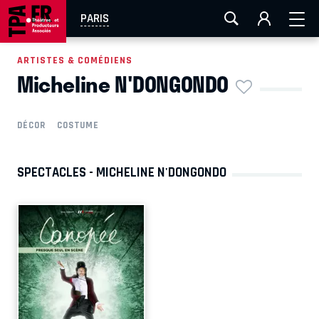
AIX-MARSEILLE
AURAY
CAEN
LA ROCHELLE
PARIS
ROUEN
TOULOUSE
FESTIVAL OFF AVIGNON
ARTISTES & COMÉDIENS
Micheline N'DONGONDO
EN TOURNÉE
DÉCOR
COSTUME
SPECTACLES - MICHELINE N'DONGONDO