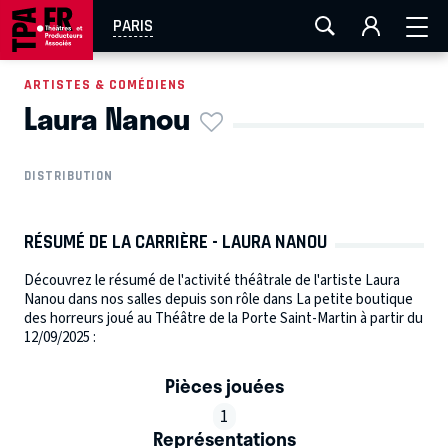
AIX-MARSEILLE
AURAY
CAEN
LA ROCHELLE
PARIS
ROUEN
TOULOUSE
FESTIVAL OFF AVIGNON
ARTISTES & COMÉDIENS
Laura Nanou
EN TOURNÉE
DISTRIBUTION
RÉSUMÉ DE LA CARRIÈRE - LAURA NANOU
Découvrez le résumé de l'activité théâtrale de l'artiste Laura
Nanou dans nos salles depuis son rôle dans La petite boutique
des horreurs joué au Théâtre de la Porte Saint-Martin à partir du
12/09/2025 :
Pièces jouées
1
Représentations