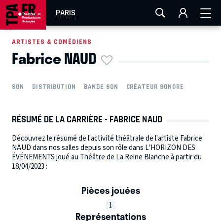
AIX-MARSEILLE
AURAY
CAEN
LA ROCHELLE
PARIS
ROUEN
TOULOUSE
FESTIVAL OFF AVIGNON
ARTISTES & COMÉDIENS
Fabrice NAUD
EN TOURNÉE
SON
DISTRIBUTION
BANDE SON
CRÉATEUR SONORE
RÉSUMÉ DE LA CARRIÈRE - FABRICE NAUD
Découvrez le résumé de l'activité théâtrale de l'artiste Fabrice
NAUD dans nos salles depuis son rôle dans L’HORIZON DES
ÉVÉNEMENTS joué au Théâtre de La Reine Blanche à partir du
18/04/2023 :
Pièces jouées
1
Représentations