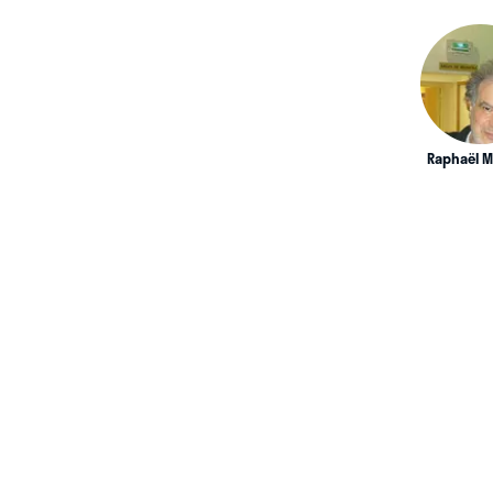
Raphaël M