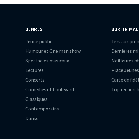
GENRES
SORTIR MAL
Jeune public
1ers aux pre
Humour et One man show
Dernières m
Spectacles musicaux
Meilleures of
Lectures
Place Jeune
Concerts
Carte de fidé
Comédies et boulevard
Top recherc
Classiques
Contemporains
Danse