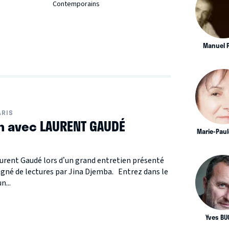
Contemporains
Manuel 
ARIS
n avec LAURENT GAUDÉ
Marie-Paul
aurent Gaudé lors d’un grand entretien présenté
gné de lectures par Jina Djemba. Entrez dans le
n...
Yves BU