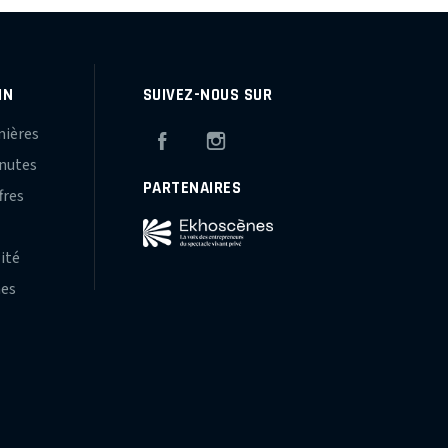
IN
SUIVEZ-NOUS SUR
mières
Facebook
Instagram
inutes
PARTENAIRES
fres
s
lité
hes