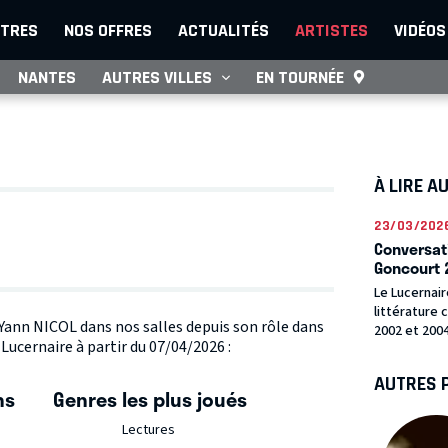
TRES
NOS OFFRES
ACTUALITÉS
ARTISTES
VIDÉOS
NANTES
AUTRES VILLES
EN TOURNÉE
À LIRE A
23/03/202
Conversati
Goncourt 
Le Lucernaire
littérature 
e Yann NICOL dans nos salles depuis son rôle dans
2002 et 2004
cernaire à partir du 07/04/2026 :
AUTRES 
ns
Genres les plus joués
Lectures