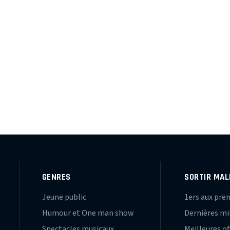
GENRES
SORTIR MAL
Jeune public
1ers aux pre
Humour et One man show
Dernières m
Spectacles musicaux
Meilleures of