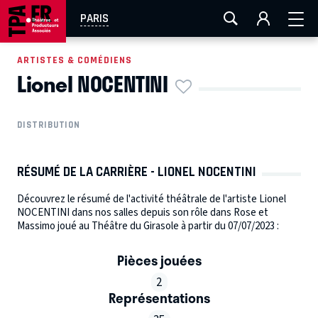
AIX-MARSEILLE
AURAY
CAEN
LA ROCHELLE
PARIS
ROUEN
TOULOUSE
FESTIVAL OFF AVIGNON
ARTISTES & COMÉDIENS
Lionel NOCENTINI
EN TOURNÉE
DISTRIBUTION
RÉSUMÉ DE LA CARRIÈRE - LIONEL NOCENTINI
Découvrez le résumé de l'activité théâtrale de l'artiste Lionel
NOCENTINI dans nos salles depuis son rôle dans Rose et
Massimo joué au Théâtre du Girasole à partir du 07/07/2023 :
Pièces jouées
2
Représentations