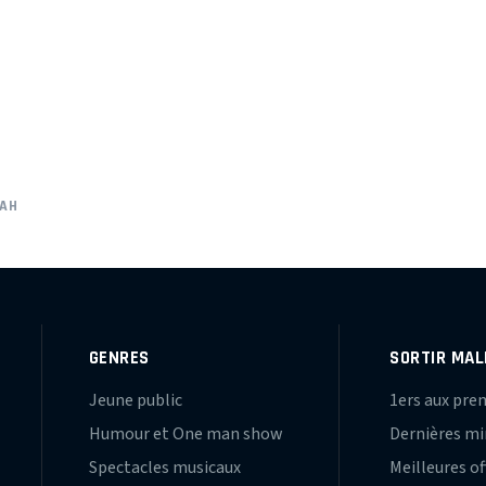
AH
GENRES
SORTIR MAL
Jeune public
1ers aux pre
Humour et One man show
Dernières m
Spectacles musicaux
Meilleures of