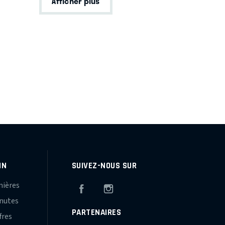
Afficher plus
IN
SUIVEZ-NOUS SUR
mières
Facebook
Instagram
inutes
PARTENAIRES
fres