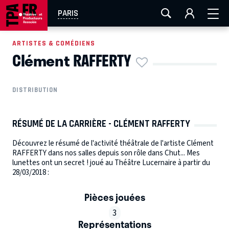
AIX-MARSEILLE
AURAY
CAEN
LA ROCHELLE
PARIS
ROUEN
TOULOUSE
FESTIVAL OFF AVIGNON
ARTISTES & COMÉDIENS
Clément RAFFERTY
EN TOURNÉE
DISTRIBUTION
RÉSUMÉ DE LA CARRIÈRE - CLÉMENT RAFFERTY
Découvrez le résumé de l'activité théâtrale de l'artiste Clément
RAFFERTY dans nos salles depuis son rôle dans Chut... Mes
lunettes ont un secret ! joué au Théâtre Lucernaire à partir du
28/03/2018 :
Pièces jouées
3
Représentations