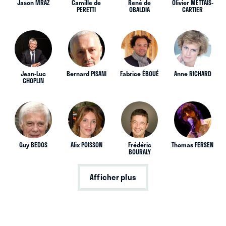
Jason MRAZ
Camille de
René de
Olivier METTAIS-
PERETTI
OBALDIA
CARTIER
Jean-Luc
Bernard PISANI
Fabrice ÉBOUÉ
Anne RICHARD
CHOPLIN
Guy BEDOS
Alix POISSON
Frédéric
Thomas FERSEN
BOURALY
Afficher plus