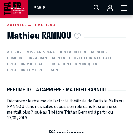
AIX-MARSEILLE
AURAY
CAEN
LA ROCHELLE
PARIS
ROUEN
TOULOUSE
FESTIVAL OFF AVIGNON
ARTISTES & COMÉDIENS
Mathieu RANNOU
EN TOURNÉE
AUTEUR
MISE EN SCÈNE
DISTRIBUTION
MUSIQUE
COMPOSITION, ARRANGEMENTS ET DIRECTION MUSICALE
CRÉATION MUSICALE
CRÉATION DES MUSIQUES
CRÉATION LUMIÈRE ET SON
RÉSUMÉ DE LA CARRIÈRE - MATHIEU RANNOU
Découvrez le résumé de l'activité théâtrale de l'artiste Mathieu
RANNOU dans nos salles depuis son rôle dans Et si on ne se
mentait plus ? joué au Théâtre Tristan Bernard à partir du
17/01/2019 :
Pièces jouées