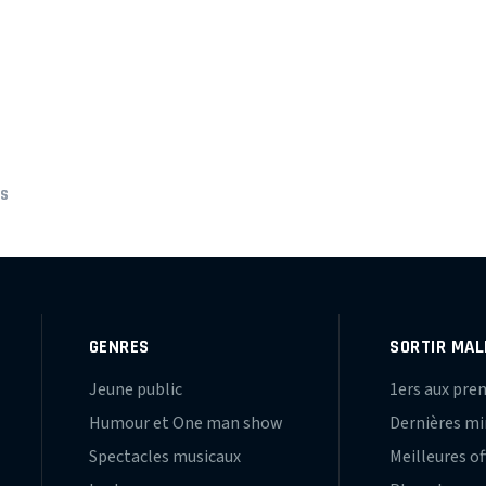
AS
GENRES
SORTIR MAL
Jeune public
1ers aux pre
Humour et One man show
Dernières m
Spectacles musicaux
Meilleures of