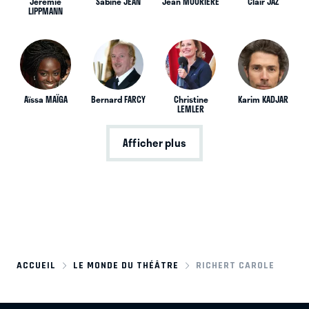
Jérémie
Sabine JEAN
Jean MOURIERE
Clair JAZ
LIPPMANN
Aïssa MAÏGA
Bernard FARCY
Christine
Karim KADJAR
LEMLER
Afficher plus
ACCUEIL
LE MONDE DU THÉÂTRE
RICHERT CAROLE