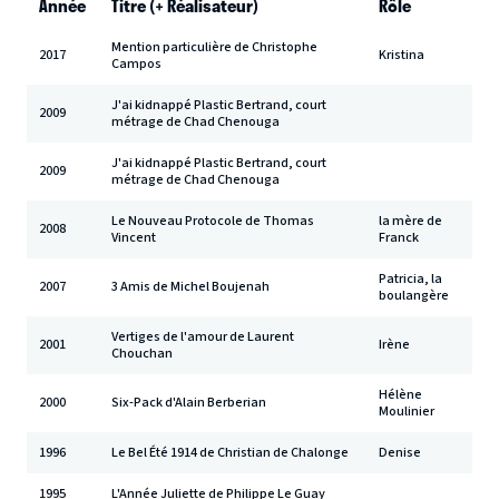
Année
Titre (+ Réalisateur)
Rôle
Mention particulière de Christophe
2017
Kristina
Campos
J'ai kidnappé Plastic Bertrand, court
2009
métrage de Chad Chenouga
J'ai kidnappé Plastic Bertrand, court
2009
métrage de Chad Chenouga
Le Nouveau Protocole de Thomas
la mère de
2008
Vincent
Franck
Patricia, la
2007
3 Amis de Michel Boujenah
boulangère
Vertiges de l'amour de Laurent
2001
Irène
Chouchan
Hélène
2000
Six-Pack d'Alain Berberian
Moulinier
1996
Le Bel Été 1914 de Christian de Chalonge
Denise
1995
L'Année Juliette de Philippe Le Guay