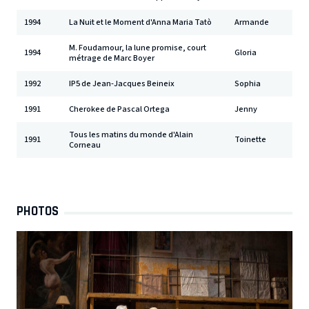
1994
La Nuit et le Moment d'Anna Maria Tatò
Armande
M. Foudamour, la lune promise, court
1994
Gloria
métrage de Marc Boyer
1992
IP5 de Jean-Jacques Beineix
Sophia
1991
Cherokee de Pascal Ortega
Jenny
Tous les matins du monde d'Alain
1991
Toinette
Corneau
PHOTOS