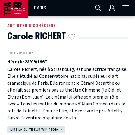
AIX-MARSEILLE
AURAY
CAEN
LA ROCHELLE
PARIS
ROUEN
TOULOUSE
FESTIVAL OFF AVIGNON
ARTISTES & COMÉDIENS
Carole RICHERT
EN TOURNÉE
DISTRIBUTION
Né(e) le 28/09/1967
Carole Richert, née à Strasbourg, est une actrice française.
Elle a étudié au Conservatoire national supérieur d'art
dramatique de Paris. Elle rencontre Gérard Desarthe où
elle fait ses premiers pas au théâtre Chimène (le Cid) et
Elvire (Dom Juan). Le cinéma lui offre son premier rôle
avec « Tous les matins du monde » d’Alain Corneau dans le
rôle de Toinette. Pour ce film, elle recevra le prix Arletty.
Suivra l’aventure populaire de « la...
LIRE LA SUITE SUR WIKIPEDIA