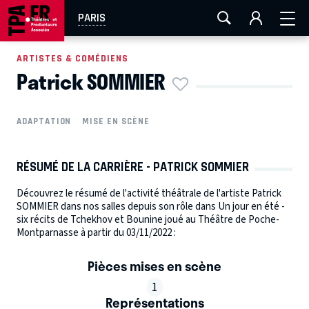
AIX-MARSEILLE
AURAY
CAEN
LA ROCHELLE
PARIS
ROUEN
TOULOUSE
FESTIVAL OFF AVIGNON
ARTISTES & COMÉDIENS
Patrick SOMMIER
EN TOURNÉE
ADAPTATION
MISE EN SCÈNE
RÉSUMÉ DE LA CARRIÈRE - PATRICK SOMMIER
Découvrez le résumé de l'activité théâtrale de l'artiste Patrick
SOMMIER dans nos salles depuis son rôle dans Un jour en été -
six récits de Tchekhov et Bounine joué au Théâtre de Poche-
Montparnasse à partir du 03/11/2022 :
Pièces mises en scène
1
Représentations