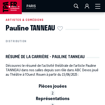
AIX-MARSEILLE
AURAY
CAEN
LA ROCHELLE
PARIS
ROUEN
TOULOUSE
FESTIVAL OFF AVIGNON
ARTISTES & COMÉDIENS
Pauline TANNEAU
EN TOURNÉE
DISTRIBUTION
RÉSUMÉ DE LA CARRIÈRE - PAULINE TANNEAU
Découvrez le résumé de l'activité théâtrale de l'artiste Pauline
TANNEAU dans nos salles depuis son rôle dans ABC Devos joué
au Théâtre à l'Ouest Rouen à partir du 15/06/2025 :
Pièces jouées
2
Représentations