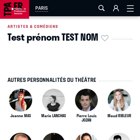
AIX-MARSEILLE
AURAY
CAEN
LA ROCHELLE
PARIS
ROUEN
TOULOUSE
FESTIVAL OFF AVIGNON
ARTISTES & COMÉDIENS
Test prénom TEST NOM
EN TOURNÉE
AUTRES PERSONNALITÉS DU THÉÂTRE
Jeanne MAS
Marie LANCHAS
Pierre Louis
Maud RIBLEUR
JOZAN