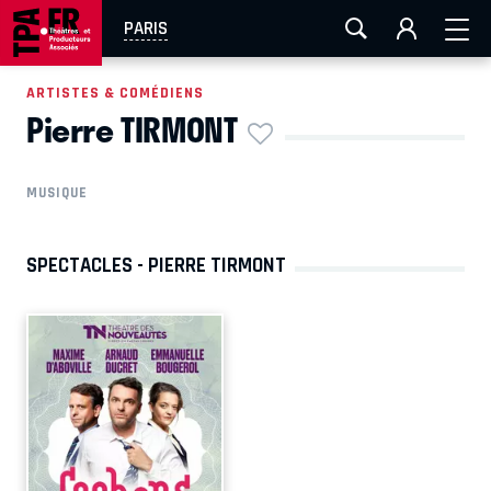
AIX-MARSEILLE
AURAY
CAEN
LA ROCHELLE
PARIS
ROUEN
TOULOUSE
FESTIVAL OFF AVIGNON
ARTISTES & COMÉDIENS
Pierre TIRMONT
EN TOURNÉE
MUSIQUE
SPECTACLES - PIERRE TIRMONT