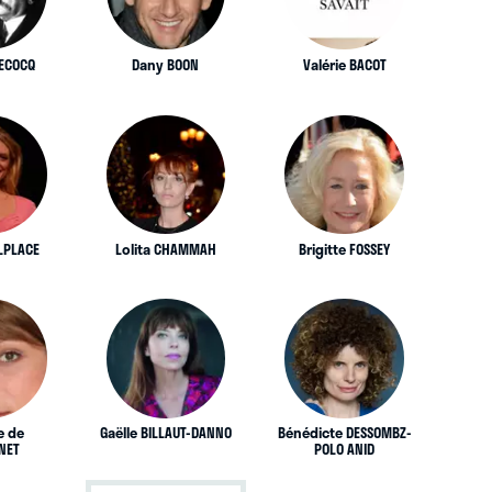
LECOCQ
Dany BOON
Valérie BACOT
LPLACE
Lolita CHAMMAH
Brigitte FOSSEY
e de
Gaëlle BILLAUT-DANNO
Bénédicte DESSOMBZ-
NET
POLO ANID