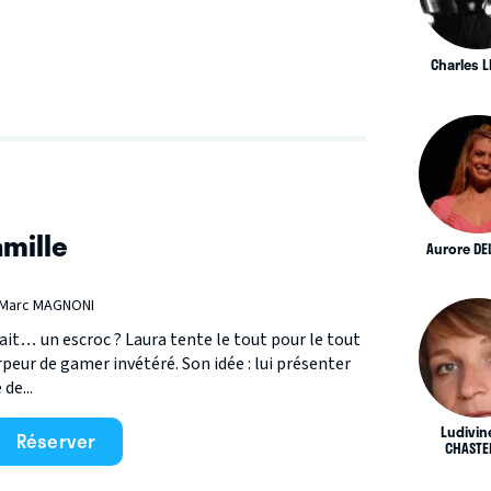
Charles 
amille
Aurore DE
 Marc MAGNONI
était… un escroc ? Laura tente le tout pour le tout
rpeur de gamer invétéré. Son idée : lui présenter
de...
Ludivin
Réserver
CHASTE