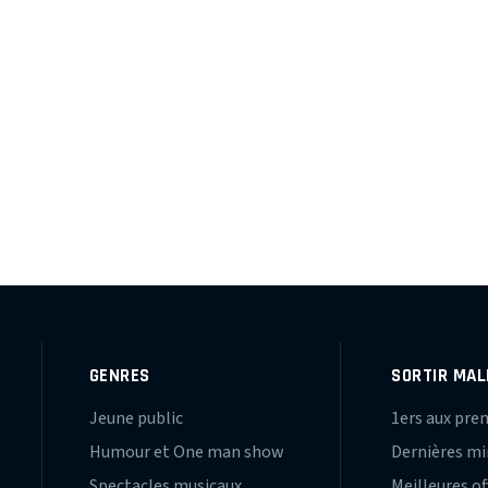
GENRES
SORTIR MAL
Jeune public
1ers aux pre
Humour et One man show
Dernières m
Spectacles musicaux
Meilleures of