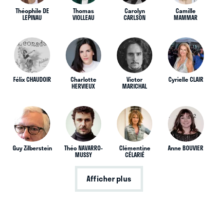
Théophile DE
Thomas
Carolyn
Camille
LEPINAU
VIOLLEAU
CARLSON
MAMMAR
Félix CHAUDOIR
Charlotte
Victor
Cyrielle CLAIR
HERVIEUX
MARICHAL
Guy Zilberstein
Théo NAVARRO-
Clémentine
Anne BOUVIER
MUSSY
CÉLARIÉ
Afficher plus