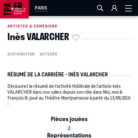
AIX-MARSEILLE
AURAY
CAEN
LA ROCHELLE
PARIS
ROUEN
TOULOUSE
FESTIVAL OFF AVIGNON
ARTISTES & COMÉDIENS
Inès VALARCHER
EN TOURNÉE
DISTRIBUTION
ACTEURS
RÉSUMÉ DE LA CARRIÈRE - INÈS VALARCHER
Découvrez le résumé de l'activité théâtrale de l'artiste Inès
VALARCHER dans nos salles depuis son rôle dans Moi, moi &
François B. joué au Théâtre Montparnasse à partir du 13/09/2016
:
Pièces jouées
2
Représentations