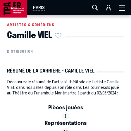
AIX-MARSEILLE
AURAY
CAEN
LA ROCHELLE
PARIS
ROUEN
TOULOUSE
FESTIVAL OFF AVIGNON
ARTISTES & COMÉDIENS
Camille VIEL
EN TOURNÉE
DISTRIBUTION
RÉSUMÉ DE LA CARRIÈRE - CAMILLE VIEL
Découvrez le résumé de l'activité théâtrale de l'artiste Camille
VIEL dans nos salles depuis son rôle dans Les tournesols joué
au Théâtre du Funambule Montmartre à partir du 02/05/2024 :
Pièces jouées
1
Représentations