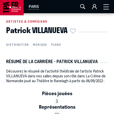
AIX-MARSEILLE
AURAY
CAEN
LA ROCHELLE
PARIS
ROUEN
TOULOUSE
FESTIVAL OFF AVIGNON
ARTISTES & COMÉDIENS
Patrick VILLANUEVA
EN TOURNÉE
DISTRIBUTION
MUSIQUE
PIANO
RÉSUMÉ DE LA CARRIÈRE - PATRICK VILLANUEVA
Découvrez le résumé de l'activité théâtrale de l'artiste Patrick
VILLANUEVA dans nos salles depuis son rôle dans La Crème de
Normandie joué au Théâtre le Ranelagh à partir du 06/09/2022 :
Pièces jouées
1
Représentations