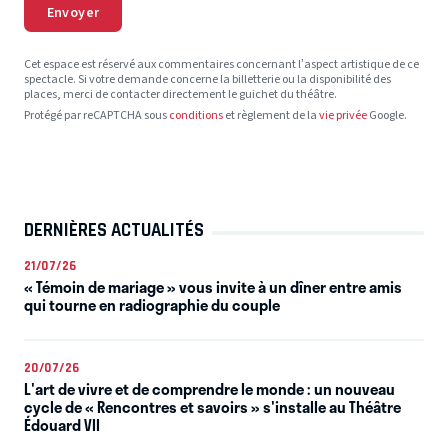
Envoyer
Cet espace est réservé aux commentaires concernant l’aspect artistique de ce
spectacle. Si votre demande concerne la billetterie ou la disponibilité des
places, merci de contacter directement le guichet du théâtre.
Protégé par reCAPTCHA sous
conditions
et règlement de la
vie privée
Google.
DERNIÈRES ACTUALITÉS
21/07/26
« Témoin de mariage » vous invite à un dîner entre amis
qui tourne en radiographie du couple
20/07/26
L'art de vivre et de comprendre le monde : un nouveau
cycle de « Rencontres et savoirs » s'installe au Théâtre
Édouard VII