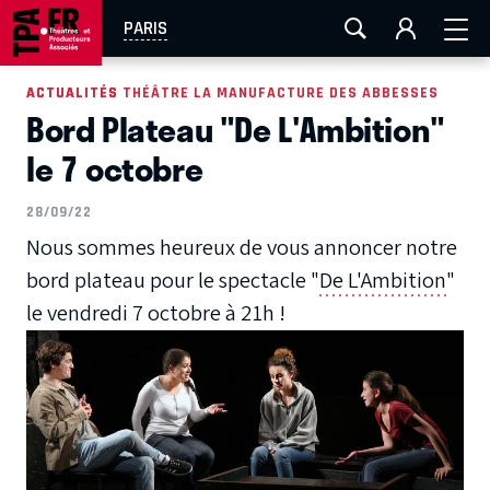
AIX-MARSEILLE
AURAY
CAEN
LA ROCHELLE
PARIS
ROUEN
TOULOUSE
FESTIVAL OFF AVIGNON
ACTUALITÉS
ACTUALITÉS THÉÂTRE LA MANUFACTURE DES ABBESSES
Bord Plateau "De L'Ambition"
EN TOURNÉE
le 7 octobre
28/09/22
Nous sommes heureux de vous annoncer notre
bord plateau pour le spectacle "
De L'Ambition
"
le vendredi 7 octobre à 21h !