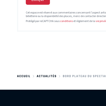
Cet espace est réservé aux commentaires concernant l’aspect artis
billetterie ou la disponibilité des places, merci de contacter direct
Protégé par reCAPTCHA sous
conditions
et règlement de la
vie privé
ACCUEIL
ACTUALITÉS
BORD PLATEAU DU SPECTAC