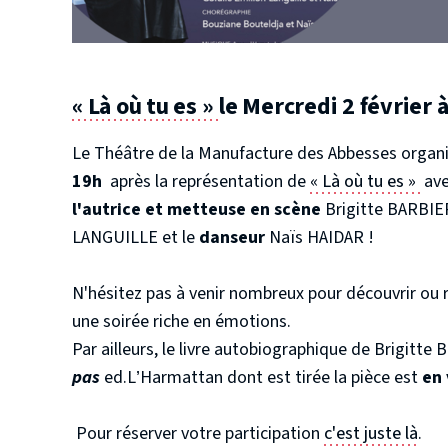
« Là où tu es »
le Mercredi 2 février à
Le Théâtre de la Manufacture des Abbesses organ
19h
après la représentation de
« Là où tu es »
av
l'autrice et metteuse en scène
Brigitte BARBIER
LANGUILLE et le
danseur
Naïs HAIDAR !
N'hésitez pas à venir nombreux pour découvrir ou 
une soirée riche en émotions.
Par ailleurs, le livre autobiographique de Brigitte 
pas
ed.L’Harmattan dont est tirée la pièce est
en 
Pour réserver votre participation
c'est juste là
.