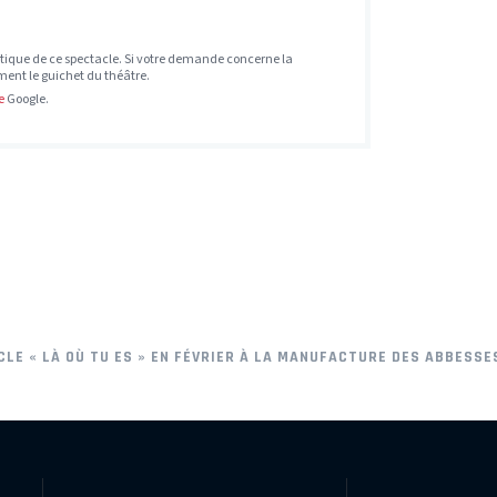
tique de ce spectacle. Si votre demande concerne la
ement le guichet du théâtre.
e
Google.
LE « LÀ OÙ TU ES » EN FÉVRIER À LA MANUFACTURE DES ABBESSE