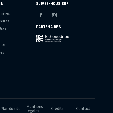
IN
SUIVEZ-NOUS SUR
mières
Facebook
Instagram
inutes
PARTENAIRES
fres
s
lité
hes
Mentions
Plan du site
Crédits
Contact
légales