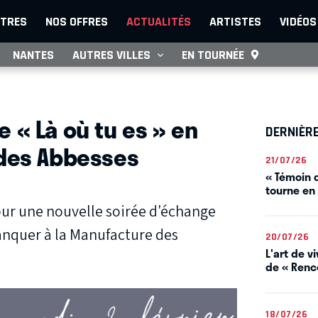
TRES
NOS OFFRES
ACTUALITÉS
ARTISTES
VIDÉOS
NANTES
AUTRES VILLES
EN TOURNÉE
S
 « Là où tu es » en
DERNIÈR
 des Abbesses
21/07/26
« Témoin d
tourne en
our une nouvelle soirée d'échange
anquer à la Manufacture des
20/07/26
L'art de 
de « Renco
18/07/26