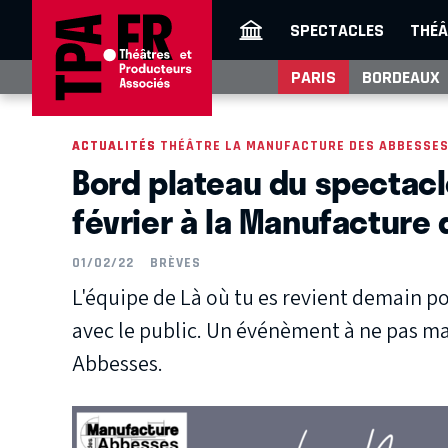
SPECTACLES
THÉÂ
PARIS
BORDEAUX
ACTUALITÉS
ACTUALITÉS THÉÂTRE LA MANUFACTURE DES ABBESSE
Bord plateau du spectacle
février à la Manufacture
01/02/22
BRÈVES
L'équipe de Là où tu es revient demain p
avec le public. Un événèment à ne pas m
Abbesses.