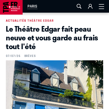
AIX-MARSEILLE
AURAY
CAEN
LA ROCHELLE
PARIS
ROUEN
TOULOUSE
FESTIVAL OFF AVIGNON
ACTUALITÉS
ACTUALITÉS THÉÂTRE EDGAR
Le Théâtre Edgar fait peau
EN TOURNÉE
neuve et vous garde au frais
tout l'été
07/07/26
BRÈVES