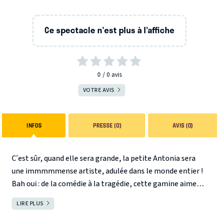
Ce spectacle n'est plus à l’affiche
0
0
avis
VOTRE AVIS
INFOS
PRESSE (0)
AVIS (0)
C’est sûr, quand elle sera grande, la petite Antonia sera
une immmmmense artiste, adulée dans le monde entier !
Bah oui : de la comédie à la tragédie, cette gamine aime
jouer, chanter, parler 8 langues et faire rire. Alors Antonia
LIRE PLUS
FERMER
joue, s’amuse, s’épanouit !