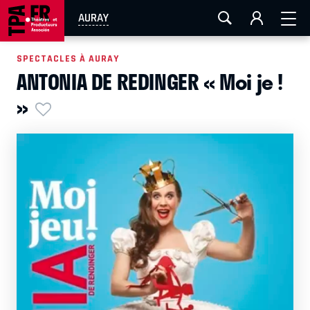
AIX-MARSEILLE
AURAY
CAEN
LA ROCHELLE
AURAY
ROUEN
TOULOUSE
FESTIVAL OFF AVIGNON
SPECTACLES À AURAY
ANTONIA DE REDINGER « Moi je !
EN TOURNÉE
»