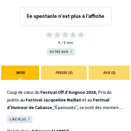
Ce spectacle n'est plus à l’affiche
0
0
avis
VOTRE AVIS
INFOS
PRESSE (0)
AVIS (0)
Coup de cœur du
Festival Off d’Avignon 2024,
Prix du
public au
Festival Jacqueline Maillan
et au
Festival
d’Humour de Cabasse
,“Épanouies”, ce sont des moments
de vie, des portraits de femmes, un brin déjantées,
LIRE PLUS
FERMER
détonantes et touchantes : Jackie l’étincelle ex- DRH
devenue catcheuse, Marie Chantal auto- entrepreneuse