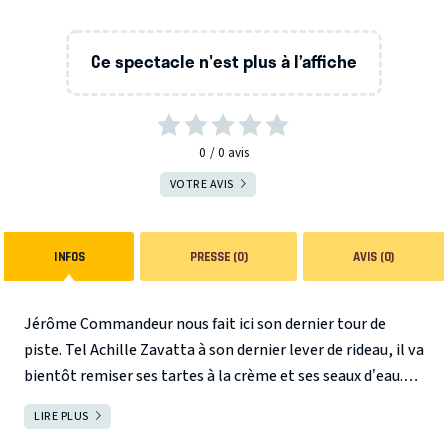
Ce spectacle n'est plus à l’affiche
0
0
avis
VOTRE AVIS
INFOS
PRESSE (0)
AVIS (0)
Jérôme Commandeur nous fait ici son dernier tour de
piste. Tel Achille Zavatta à son dernier lever de rideau, il va
bientôt remiser ses tartes à la crème et ses seaux d’eau.
Mais avant cela, ce vieux chameau de Jérôme a encore
LIRE PLUS
FERMER
quelques biscuits sous le pied. Prenez vos places pour