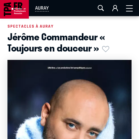
AIX-MARSEILLE
AURAY
CAEN
LA ROCHELLE
AURAY
ROUEN
TOULOUSE
FESTIVAL OFF AVIGNON
SPECTACLES À AURAY
Jérôme Commandeur «
EN TOURNÉE
Toujours en douceur »