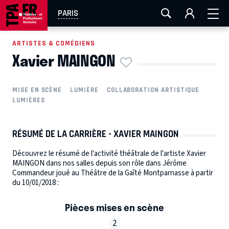
AIX-MARSEILLE
AURAY
CAEN
LA ROCHELLE
PARIS
ROUEN
TOULOUSE
FESTIVAL OFF AVIGNON
ARTISTES & COMÉDIENS
Xavier MAINGON
EN TOURNÉE
MISE EN SCÈNE
LUMIÈRE
COLLABORATION ARTISTIQUE
LUMIÈRES
RÉSUMÉ DE LA CARRIÈRE - XAVIER MAINGON
Découvrez le résumé de l'activité théâtrale de l'artiste Xavier
MAINGON dans nos salles depuis son rôle dans Jérôme
Commandeur joué au Théâtre de la Gaîté Montparnasse à partir
du 10/01/2018 :
Pièces mises en scène
2