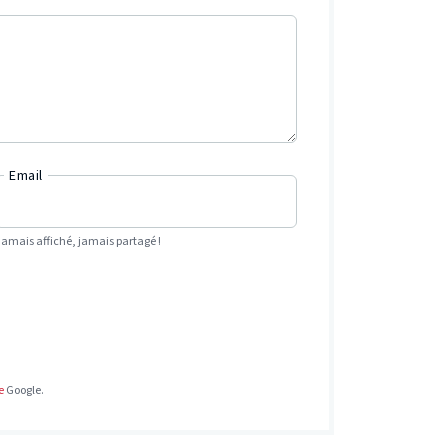
Email
Jamais affiché, jamais partagé !
e
Google.