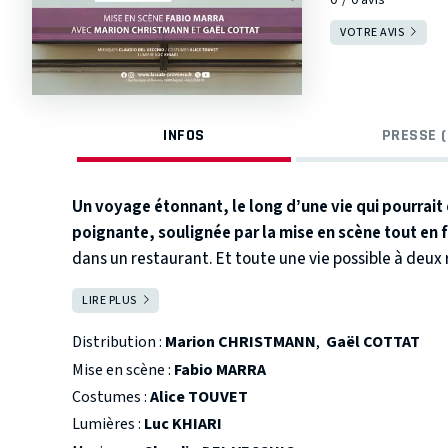
VOTRE AVIS
INFOS
PRESSE (
Un voyage étonnant, le long d’une vie qui pourrait ê
poignante, soulignée par la mise en scène tout en 
dans un restaurant. Et toute une vie possible à deux 
pardessus la table. Mais il leur faudra malgré tout fai
LIRE PLUS
FERMER
amour aussi bref que foudroyant qui s’immiscera dans 
saboter.
Comment alors envisager la suite de sa vie 
Distribution :
Marion CHRISTMANN
,
Gaël COTTAT
traits d’une absence ?
Mise en scène :
Fabio MARRA
Costumes :
Alice TOUVET
Lumières :
Luc KHIARI