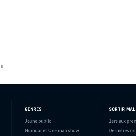
ON
GENRES
SORTIR MAL
Jeune public
1ers aux pre
Humour et One man show
Dernières m