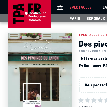
SPECTACLES
THÉÂ
PARIS
BORDEAUX
SPECTACLES DU 
Des piv
CONTEMPORAINS
Théâtre La Scal
De
Emmanuel R
Ce spectacle
0
0
avis