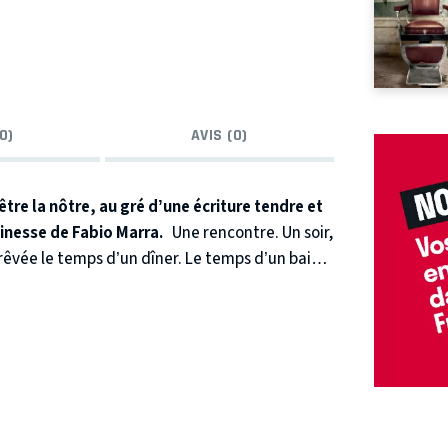
0)
AVIS (0)
tre la nôtre, au gré d’une écriture tendre et
finesse de Fabio Marra.
Une rencontre. Un soir,
rêvée le temps d’un dîner. Le temps d’un baiser
re avec l’absence l’un de l’autre. Faire avec un
les histoires qui vont suivre, jusqu’à les
quand les visages qui se succèdent ont les