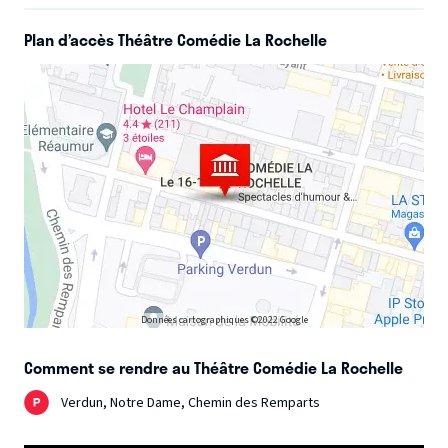
avoir le droit et le garder, parce que c’est nécessaire,
politique : c’est toujours son projet.
Alévêque
livre sa revue
Plan d’accès Théâtre Comédie La Rochelle
de presse actualisée chaque soir, il déchiquette le monde,
sans gilet pare-balles. Un vaste délire !
Données cartographiques ©2022 Google
Comment se rendre au Théâtre Comédie La Rochelle
Verdun, Notre Dame, Chemin des Remparts