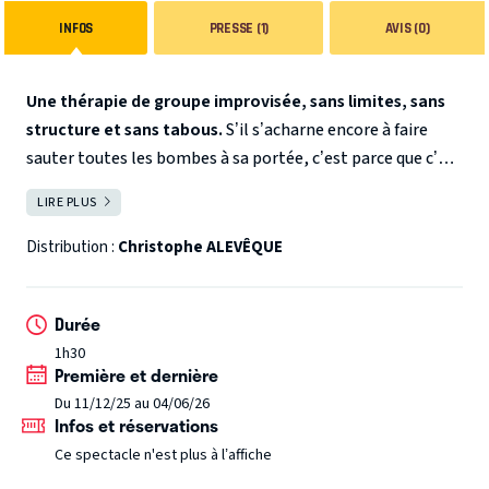
INFOS
PRESSE (1)
AVIS (0)
Une thérapie de groupe improvisée, sans limites, sans
structure et sans tabous.
S’il s’acharne encore à faire
sauter toutes les bombes à sa portée, c’est parce que c’est
encore le meilleur moyen de les désamorcer.
Ici, en
LIRE PLUS
FERMER
humoriste engagé, dégagé, à la marge, en clown dérisoire
ou missionnaire, il décortique l’actu et ce qu’en dit la
Distribution :
Christophe ALEVÊQUE
presse : il fait sa « revue ». Sur scène, il s’emmêle dans un
foutoir de feuilles : papiers, articles, prises de becs et de
Durée
notes.
Alévêque
prend les choses en mains, il attaque : les
1h30
grands sujets d’actualité et les petits.
Tout lui est permis,
Première et dernière
surtout mettre à mal l’impunité des gens de pouvoir et
Du 11/12/25 au 04/06/26
des manipulateurs de l’information.
Infos et réservations
En ces temps de couvre-feu moral, il a trouvé un espace de
Ce spectacle n'est plus à l’affiche
liberté d’expression totale. Salvateur !
Rire de tout, en