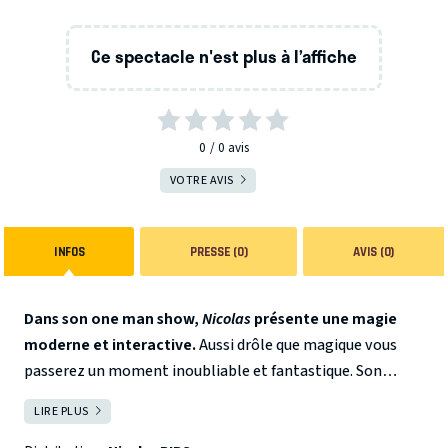
Ce spectacle n'est plus à l’affiche
0
0
avis
VOTRE AVIS
INFOS
PRESSE (0)
AVIS (0)
Dans son one man show,
Nicolas
présente une magie
moderne et interactive.
Aussi drôle que magique vous
passerez un moment inoubliable et fantastique. Son
expérience dans les plus grandes émissions de télévision
LIRE PLUS
FERMER
du monde lui permet de gérer le public avec aisance