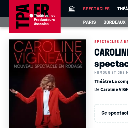
SPECTACLES
THÉÂ
PARIS
BORDEAUX
SPECTACLES À N
CAROLIN
spectac
HUMOUR ET ONE 
Théâtre La comp
De
Caroline VI
Ce spectacle