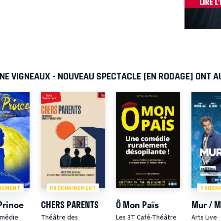
NE VIGNEAUX - NOUVEAU SPECTACLE [EN RODAGE] ONT 
NEMENT
PROCHAINEMENT
PROCH
 Prince
CHERS PARENTS
Ô Mon Païs
Mur / 
omédie
Théâtre des
Les 3T Café-Théâtre
Arts Live