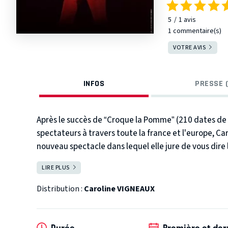
5
1
avis
1 commentaire(s)
VOTRE AVIS
INFOS
PRESSE (
Après le succès de “Croque la Pomme” (210 dates de 
spectateurs à travers toute la france et l'europe, Ca
nouveau spectacle dans lequel elle jure de vous dire l
LIRE PLUS
FERMER
Distribution :
Caroline VIGNEAUX
Durée
Première et der