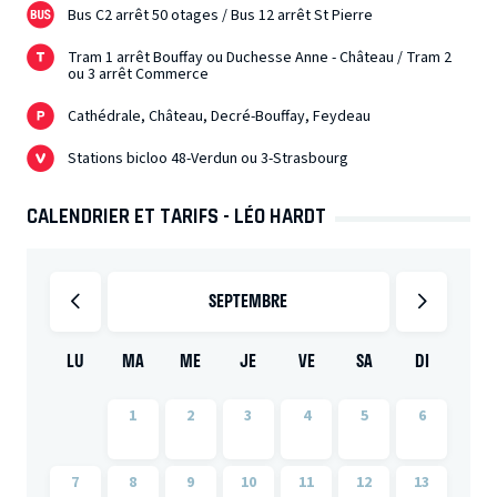
Bus C2 arrêt 50 otages / Bus 12 arrêt St Pierre
Tram 1 arrêt Bouffay ou Duchesse Anne - Château / Tram 2
ou 3 arrêt Commerce
Cathédrale, Château, Decré-Bouffay, Feydeau
Stations bicloo 48-Verdun ou 3-Strasbourg
CALENDRIER ET TARIFS - LÉO HARDT
SEPTEMBRE
LU
MA
ME
JE
VE
SA
DI
1
2
3
4
5
6
7
8
9
10
11
12
13