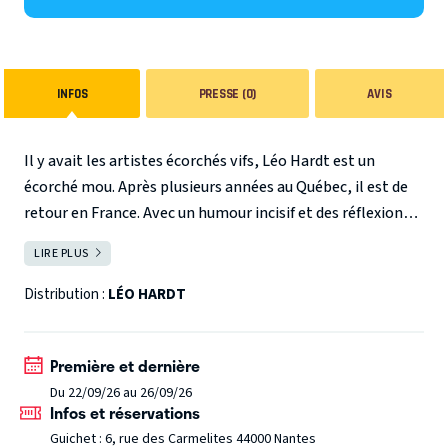
INFOS
PRESSE (0)
AVIS
Il y avait les artistes écorchés vifs, Léo Hardt est un
écorché mou. Après plusieurs années au Québec, il est de
retour en France. Avec un humour incisif et des réflexions
pertinentes, Léo explore les facettes de l’humanité dans
LIRE PLUS
FERMER
un spectacle hilarant ! Récompensé par Alexandre Astier
au festival de Vébron et lauréat du prix du public au festival
Distribution :
LÉO HARDT
du Groland, Il est aussi auteur pour l’humoriste québécois
Reda Saoui ainsi que pour Thomas Deseur, compère du
Première et dernière
célèbre youtubeur Amixem. Ah, et puis il a aussi été Papa
Du 22/09/26 au 26/09/26
Noël, mais ça il vous en parlera.
Infos et réservations
Guichet : 6, rue des Carmelites 44000 Nantes