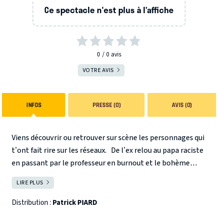
Ce spectacle n'est plus à l’affiche
0
0
avis
VOTRE AVIS
INFOS
PRESSE (0)
AVIS (0)
Viens découvrir ou retrouver sur scène les personnages qui
t’ont fait rire sur les réseaux.
De l’ex relou au papa raciste
en passant par le professeur en burnout et le bohème
tribal à l’hygiène douteuse, Patrick Piard incarne pendant
LIRE PLUS
FERMER
1h15 cette série de portraits atypiques qui font écho aux
hypocrisies de notre société.
Distribution :
Patrick PIARD