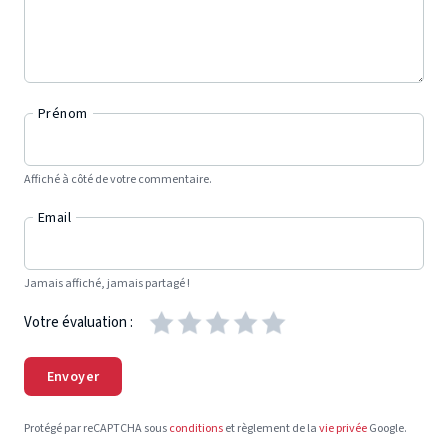
Prénom
Affiché à côté de votre commentaire.
Email
Jamais affiché, jamais partagé !
Votre évaluation :
Envoyer
Protégé par reCAPTCHA sous
conditions
et règlement de la
vie privée
Google.