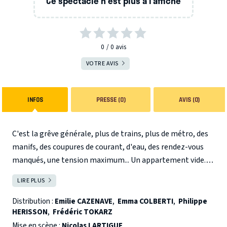
Ce spectacle n'est plus à l’affiche
0
0
avis
VOTRE AVIS
INFOS
PRESSE (0)
AVIS (0)
C'est la grêve générale, plus de trains, plus de métro, des
manifs, des coupures de courant, d'eau, des rendez-vous
manqués, une tension maximum... Un appartement vide....
"A voir absolument " disait l'annonce... Pas d'agence, pas
LIRE PLUS
FERMER
de propriétaires... Ils sont quatre à attendre, quatre à se
battre pour obtenir ce havre de paix. Quatre personnages
Distribution :
Emilie CAZENAVE
,
Emma COLBERTI
,
Philippe
HERISSON
,
Frédéric TOKARZ
qui se jaugent, se confient, s'entrechoquent, se cognent et
finalement s'aiment le temps d'une folle journée...
Mise en scène :
Nicolas LARTIGUE