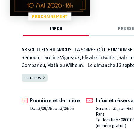
PROCHAINEMENT
INFOS
PRESSE
ABSOLUTELY HILARIOUS : LA SOIRÉE OÙ L’HUMOUR SE 
Semoun, Caroline Vigneaux, Elisabeth Buffet, Sabrin
Combarieu, Mathieu Wilhelm.
Le dimanche 13 septem
investit pour la première fois la scène emblématique
LIRE PLUS
FERMER
d’exception dédiée à l’humour.
Dans ce lieu mythiq
Caroline Vigneaux, Élisabeth Buffet, accompagnés de
Sketchs cultes et performances inédites s’entremêl
Première et dernière
Infos et réserva
rare entre artistes incontournables pour un rendez-
Du 13/09/26 au 13/09/26
Guichet : 32, rue Ric
est rapidement devenu l’un des spectacles d’humour pr
Paris
Tél. location : 0800 0
(numéro gratuit)