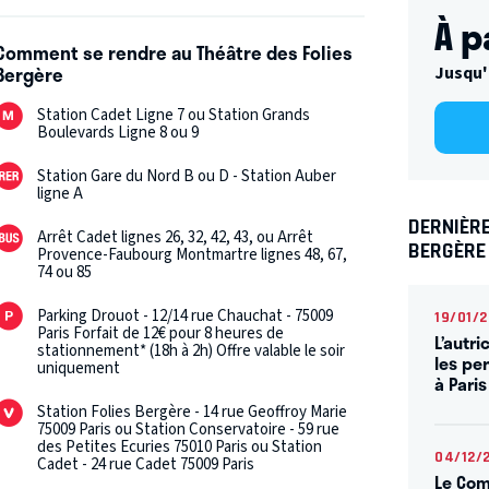
À p
Comment se rendre au Théâtre des Folies
Bergère
Jusqu'
Station Cadet Ligne 7 ou Station Grands
Boulevards Ligne 8 ou 9
Station Gare du Nord B ou D - Station Auber
ligne A
DERNIÈRE
Arrêt Cadet lignes 26, 32, 42, 43, ou Arrêt
BERGÈRE
Provence-Faubourg Montmartre lignes 48, 67,
74 ou 85
Parking Drouot - 12/14 rue Chauchat - 75009
19/01/
Paris Forfait de 12€ pour 8 heures de
L’autri
stationnement* (18h à 2h) Offre valable le soir
les pe
uniquement
à Paris
Station Folies Bergère - 14 rue Geoffroy Marie
75009 Paris ou Station Conservatoire - 59 rue
des Petites Ecuries 75010 Paris ou Station
04/12/
Cadet - 24 rue Cadet 75009 Paris
Le Com