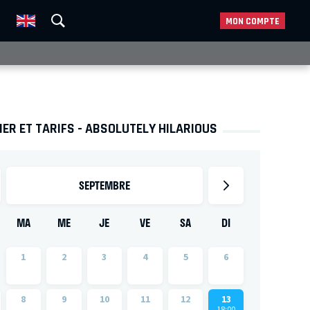
MON COMPTE
ER ET TARIFS - ABSOLUTELY HILARIOUS
SEPTEMBRE
MA
ME
JE
VE
SA
DI
1
2
3
4
5
6
8
9
10
11
12
13
18:00