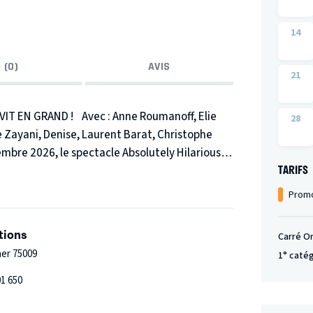
14
 (0)
AVIS
21
VIT EN GRAND !
Avec : Anne Roumanoff, Elie
28
e Zayani, Denise, Laurent Barat, Christophe
bre 2026, le spectacle Absolutely Hilarious
TARIFS
 des Folies Bergère pour une soirée
ue se réunissent Anne Roumanoff, Élie Semoun,
Promo
 Sabrine Zayani, Denise et Laurent Barat.
ent pour un show hors normes ! Une rencontre
tions
Carré O
vous unique.
Absolutely Hilarious, créé en 2018
her 75009
1° caté
éférés des français
(Le Parisien)
01 650