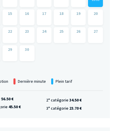
15
16
17
18
19
20
22
23
24
25
26
27
29
30
tion
Dernière minute
Plein tarif
r
56.50 €
2° catégorie
34.50 €
gorie
45.50 €
3° catégorie
23.70 €