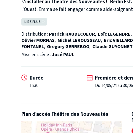
s'installer au Théâtre des Nouveautés !
Berlin Est.
l’Ouest. Emma se fait engager comme aide-soignant
vieille mère sénile. Elle n’est pas là par hasard, ce
LIRE PLUS
FERMER
mène de l’autre côté du Mur. La situation est déjà 
est un agent de la Stasi, qu’il tombe fou amoureux 
Distribution :
Patrick HAUDECOEUR
,
Loïc LEGENDRE
d’espions, ça tourne au burlesque. Berlin Berlin, la c
Olivier MORNAS
,
Michel LEROUSSEAU
,
Eric VIELLARD
FONTANEL
,
Gregory GERREBOO
,
Claude GUYONNET
Mise en scène :
José PAUL
Molière de la meilleure Comédie 2022
Molière du meilleur comédien 2022
Durée
Première et der
1h30
Du 14/05/24 au 30/06
Plan d’accès Théâtre des Nouveautés