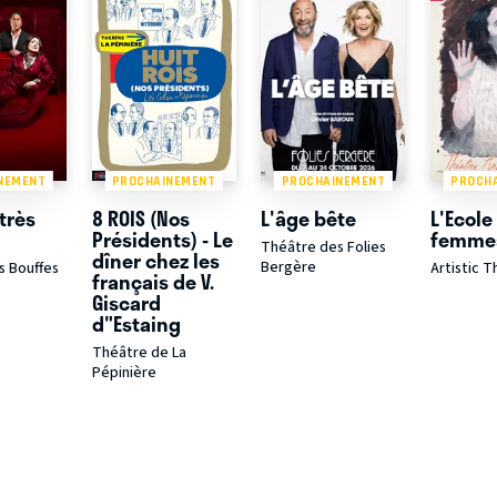
NEMENT
PROCHAINEMENT
PROCHAINEMENT
PROCH
très
8 ROIS (Nos
L'âge bête
L'Ecole
Présidents) - Le
femme
Théâtre des Folies
dîner chez les
Bergère
s Bouffes
Artistic 
français de V.
Giscard
d"Estaing
Théâtre de La
Pépinière