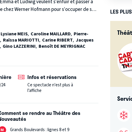
Emma et Ludwig veulent s’enfuir et passer à
e chez Werner Hofmann pour s’occuper de sa
LES PLU
t appartement possède un passage secret qui
suffisamment compliquée mais si en plus Werner
Théâ
d’Emma, et que l’appartement est un nid
,
Lysiane MEIS
,
Caroline MAILLARD
,
Pierre-
omédie qui fait tomber les murs.
,
Raïssa MARIOTTI
,
Carine RIBERT
,
Jacques
,
Gino LAZZERINI
,
Benoît DE MEYRIGNAC
nière
Infos et réservations
/24
Ce spectacle n'est plus à
l’affiche
Servi
Comment se rendre au Théâtre des
Nouveautés
Grands Boulevards : lignes 8 et 9