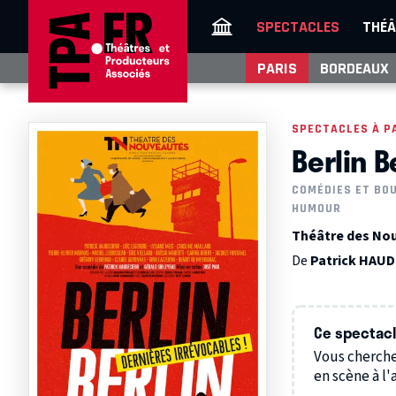
SPECTACLES
THÉÂ
PARIS
BORDEAUX
SPECTACLES À P
Berlin B
COMÉDIES ET BO
HUMOUR
Théâtre des Nou
De
Patrick HAU
Ce spectacle
Vous cherche
en scène à l'a