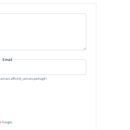
Email
Jamais affiché, jamais partagé !
e
Google.