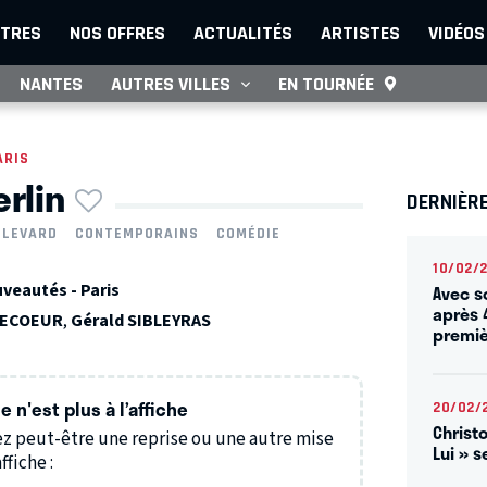
TRES
NOS OFFRES
ACTUALITÉS
ARTISTES
VIDÉOS
NANTES
AUTRES VILLES
EN TOURNÉE
ARIS
erlin
DERNIÈR
ULEVARD
CONTEMPORAINS
COMÉDIE
10/02/
veautés - Paris
Avec s
après 
DECOEUR
,
Gérald SIBLEYRAS
premiè
 n'est plus à l’affiche
20/02/
Christ
z peut-être une reprise ou une autre mise
Lui » s
ffiche :