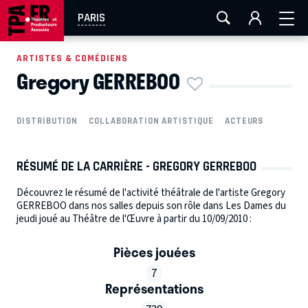
AIX-MARSEILLE
AURAY
CAEN
LA ROCHELLE
PARIS
ROUEN
TOULOUSE
FESTIVAL OFF AVIGNON
ARTISTES & COMÉDIENS
Gregory GERREBOO
EN TOURNÉE
DISTRIBUTION
COLLABORATION ARTISTIQUE
ACTEURS
RÉSUMÉ DE LA CARRIÈRE - GREGORY GERREBOO
Découvrez le résumé de l'activité théâtrale de l'artiste Gregory
GERREBOO dans nos salles depuis son rôle dans Les Dames du
jeudi joué au Théâtre de l'Œuvre à partir du 10/09/2010 :
Pièces jouées
7
Représentations