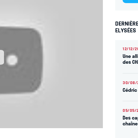
DERNIÈR
ELYSÉES
12/12/2
Une all
des CH
30/08/
Cédric
05/05/
Des cap
chaîne