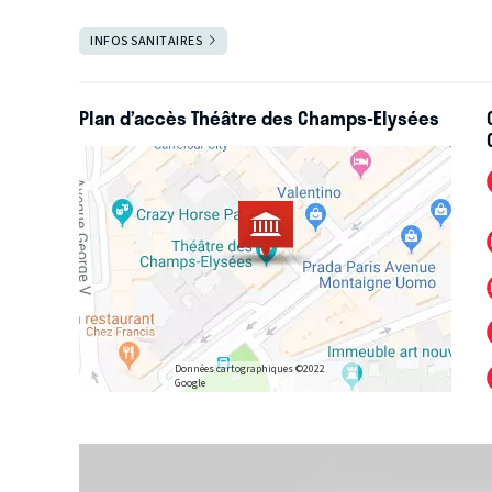
Salle ouverte
INFOS SANITAIRES
FERMER
Retrouvez les informations à jour sur notre site :
https://www.theatrechampselysees.fr/
Plan d’accès Théâtre des Champs-Elysées
Données cartographiques ©2022
Google