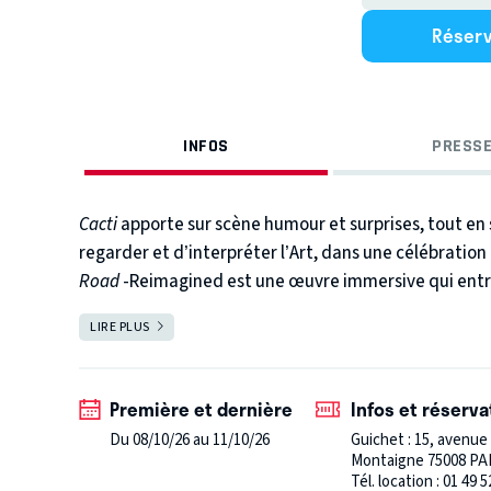
Réser
INFOS
PRESSE
Cacti
apporte sur scène humour et surprises, tout en
regarder et d’interpréter l’Art, dans une célébration 
Road
-Reimagined est une œuvre immersive qui entraî
mouvement, de rituel et de transformation.
LIRE PLUS
FERMER
Première et dernière
Infos et réserva
Du 08/10/26 au 11/10/26
Guichet : 15, avenue
Montaigne 75008 PA
Tél. location : 01 49 5