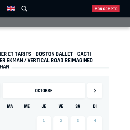
MON COMPTE
ER ET TARIFS - BOSTON BALLET - CACTI
ER EKMAN / VERTICAL ROAD REIMAGINED
KHAN
OCTOBRE
MA
ME
JE
VE
SA
DI
1
2
3
4