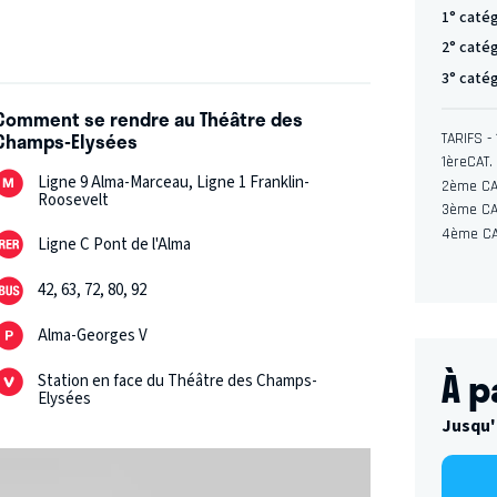
1° caté
2° caté
3° caté
Comment se rendre au Théâtre des
Champs-Elysées
TARIFS
1èreCAT.
Ligne 9 Alma-Marceau, Ligne 1 Franklin-
2ème CA
Roosevelt
3ème CA
4ème CA
Ligne C Pont de l'Alma
42, 63, 72, 80, 92
Alma-Georges V
À p
Station en face du Théâtre des Champs-
Elysées
Jusqu'