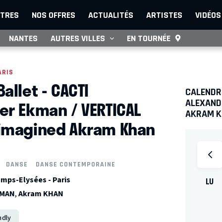
TRES
NOS OFFRES
ACTUALITÉS
ARTISTES
VIDÉOS
NANTES
AUTRES VILLES
EN TOURNÉE
ARIS
allet - CACTI
CALENDRI
er Ekman / VERTICAL
ALEXAND
AKRAM 
imagined Akram Khan
DANSE
DANSE CONTEMPORAINE
mps-Elysées - Paris
LU
KMAN
,
Akram KHAN
ndly