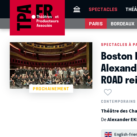
SPECTACLES
THÉÂ
PARIS
BORDEAUX
SPECTACLES À P
Boston B
Alexand
ROAD re
PROCHAINEMENT
CONTEMPORAINS
Théâtre des Cha
De
Alexander E
English-frie