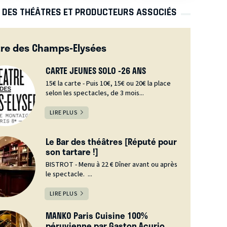
S DES THÉÂTRES ET PRODUCTEURS ASSOCIÉS
re des Champs-Elysées
CARTE JEUNES SOLO -26 ANS
15€ la carte - Puis 10€, 15€ ou 20€ la place
selon les spectacles, de 3 mois...
LIRE PLUS
Le Bar des théâtres [Réputé pour
son tartare !]
BISTROT - Menu à 22 € Dîner avant ou après
le spectacle. ...
LIRE PLUS
MANKO Paris Cuisine 100%
péruvienne par Gaston Acurio