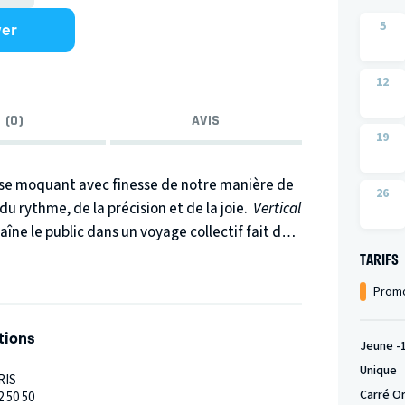
ver
5
12
 (0)
AVIS
19
 se moquant avec finesse de notre manière de
26
du rythme, de la précision et de la joie.
Vertical
ne le public dans un voyage collectif fait de
TARIFS
Promo
tions
Jeune -
Unique
RIS
Carré O
2 50 50