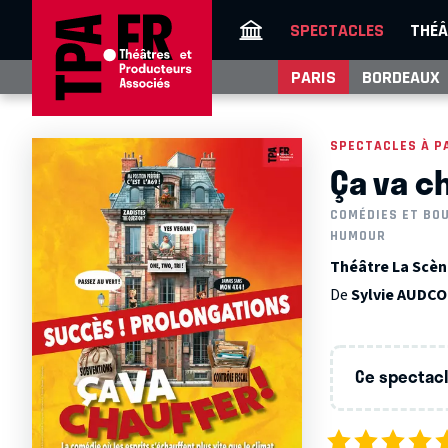
SPECTACLES
THÉÂ
PARIS
BORDEAUX
SPECTACLES À P
Ça va ch
COMÉDIES ET BO
HUMOUR
Théâtre La Scène
De
Sylvie AUDC
Ce spectacle