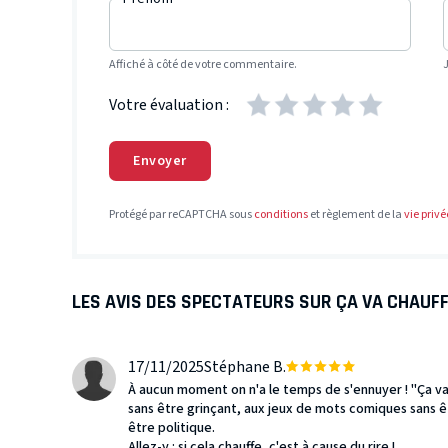
Affiché à côté de votre commentaire.
Votre évaluation :
Envoyer
Protégé par reCAPTCHA sous
conditions
et règlement de la
vie privé
LES AVIS DES SPECTATEURS SUR ÇA VA CHAUFF
17/11/2025
Stéphane B.
À aucun moment on n'a le temps de s'ennuyer ! "Ça va
sans être grinçant, aux jeux de mots comiques sans ê
être politique.
Allez-y : si cela chauffe, c'est à cause du rire !