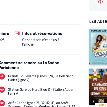
LES AUTR
nière
Infos et réservations
/26
Ce spectacle n'est plus à
l’affiche
Comment se rendre au La Scène
Parisienne
Grands Boulevards (lignes 8,9), Le Peletier ou
Cadet (ligne 7),
Station Gare du Nord B ou D - Station Auber
ligne A
Arrêt Cadet lignes 26, 32, 42, 43, ou Arrêt
PROMO
Provence-Faubourg Montmartre lignes 48, 67,