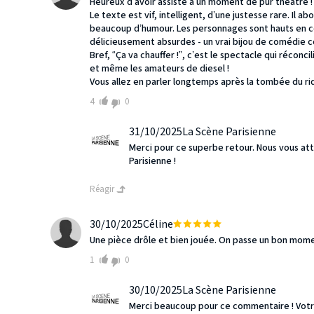
Heureux d’avoir assisté à un moment de pur théâtre !
Le texte est vif, intelligent, d’une justesse rare. Il 
beaucoup d’humour. Les personnages sont hauts en coul
délicieusement absurdes - un vrai bijou de comédie 
Bref, “Ça va chauffer !”, c’est le spectacle qui réconci
et même les amateurs de diesel !
Vous allez en parler longtemps après la tombée du ri
4
0
31/10/2025
La Scène Parisienne
Merci pour ce superbe retour. Nous vous a
Parisienne !
Réagir
30/10/2025
Céline
Une pièce drôle et bien jouée. On passe un bon momen
1
0
30/10/2025
La Scène Parisienne
Merci beaucoup pour ce commentaire ! Vot