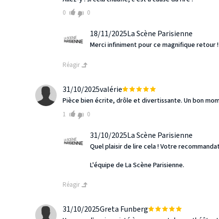
0
0
18/11/2025
La Scène Parisienne
Merci infiniment pour ce magnifique retour !
Réagir
31/10/2025
valérie
Pièce bien écrite, drôle et divertissante. Un bon mom
1
0
31/10/2025
La Scène Parisienne
Quel plaisir de lire cela ! Votre recommanda
L'équipe de La Scène Parisienne.
Réagir
31/10/2025
Greta Funberg