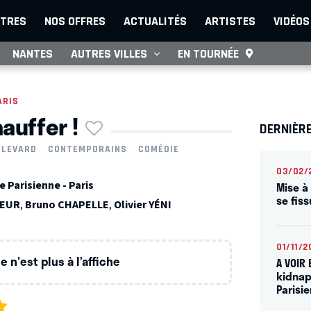
TRES
NOS OFFRES
ACTUALITÉS
ARTISTES
VIDÉOS
NANTES
AUTRES VILLES
EN TOURNÉE
ARIS
auffer !
DERNIÈRE
ULEVARD
CONTEMPORAINS
COMÉDIE
03/02/
 Parisienne - Paris
Mise à 
se fis
OEUR
,
Bruno CHAPELLE
,
Olivier YÉNI
01/11/2
 n'est plus à l’affiche
A VOIR 
kidnap
Parisi