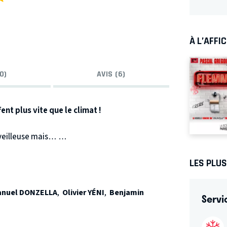
À L’AFFI
0)
AVIS (6)
ent plus vite que le climat !
rveilleuse mais…
 routier accroc au diesel ?
LES PLU
ontre tous ses habitants ?
se l’argent, mais aussi les 06 ?
étourné pour rembourser le fisc ?
nuel DONZELLA
,
Olivier YÉNI
,
Benjamin
Servi