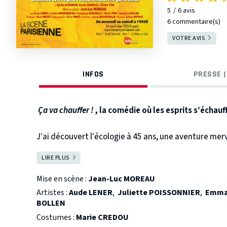
5
6
avis
6 commentaire(s)
VOTRE AVIS
INFOS
PRESSE (
Ça va chauffer !
, la comédie où les esprits s’échauff
J’ai découvert l’écologie à 45 ans, une aventure me
Comment faire quand on est mariée à un transporteur
LIRE PLUS
FERMER
Comment faire quand on veut rénover un immeuble c
Comment faire quand un chasseur de subventions chas
Mise en scène :
Jean-Luc MOREAU
Comment faire quand l’argent de la rénovation est d
Artistes :
Aude LENER
,
Juliette POISSONNIER
,
Emma
BOLLEN
Costumes :
Marie CREDOU