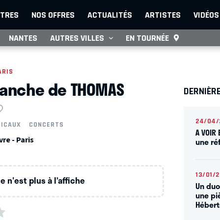
TRES
NOS OFFRES
ACTUALITÉS
ARTISTES
VIDÉOS
NANTES
AUTRES VILLES
EN TOURNÉE
ARIS
lanche de THOMAS
DERNIÈRE
24/04/
SICAUX
CONCERTS
A VOIR 
re - Paris
une ré
13/01/
 n'est plus à l’affiche
Un duo
une pi
Hébert