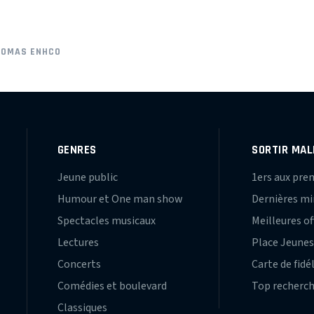
HOMAS ENHCO
GENRES
SORTIR MAL
Jeune public
1ers aux pre
Humour et One man show
Dernières m
Spectacles musicaux
Meilleures of
Lectures
Place Jeune
Concerts
Carte de fidé
Comédies et boulevard
Top recherc
Classiques