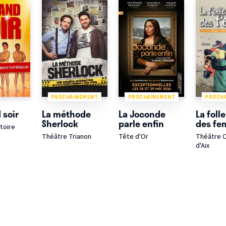
PROCHAINEMENT
PROCHAINEMENT
PROCH
 soir
La méthode
La Joconde
La folle
Sherlock
parle enfin
des f
toire
Théâtre Trianon
Tête d'Or
Théâtre 
d'Aix