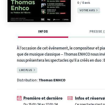
0
0
avis
VOTRE AVIS
INFOS
PRESSE (
À l’occasion de cet événement, le compositeur et pian
que de musique classique – Thomas ENHCO nous invite 
nous présentera les spectacles qu’il a créés en duo
en 2021 et A MODERN SONGBOOK avec Stéphane Kereck
LIRE PLUS
FERMER
(Sony Classique/Jazz). Cette série de représentatio
Enhco qui alternera entre répertoire classique, jazz 
Distribution :
Thomas ENHCO
compositions, seul ou accompagné d’invités surprise
jeunesse incarnées. » –
Télérama
« The birth of a new jazz hero. » –
Pianist Magazine (U
Première et dernière
Infos et réserva
Du 25/01/24 au 27/01/24
Ce spectacle n'est p