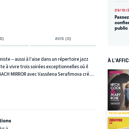
09/10/
Passez
confie
public
0)
AVIS (0)
iste – aussi à l’aise dans un répertoire jazz
À L’AFFI
à vivre trois soirées exceptionnelles où il
 : BACH MIRROR avec Vassilena Serafimova créé
i dont l’album est sorti le 31 mars 2023
ns se clôturera par un concert solo de Thomas
et exécutions de certaines de ses
s.
« Thomas Enhco est au piano la grâce et la
PROCHAINE
K)
tions
lus à