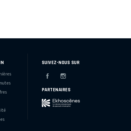
IN
SUIVEZ-NOUS SUR
mières
Facebook
Instagram
inutes
PARTENAIRES
fres
s
lité
hes