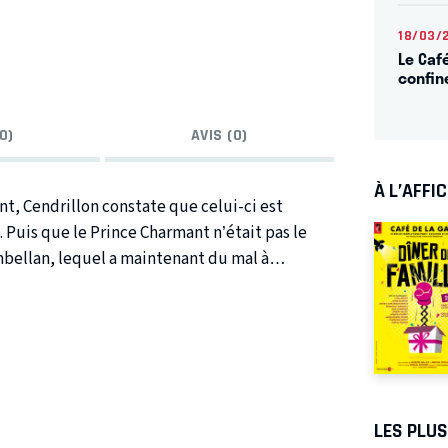
18/03/
Le Caf
confi
0)
AVIS (0)
À L’AFFI
t, Cendrillon constate que celui-ci est
Puis que le Prince Charmant n’était pas le
ambellan, lequel a maintenant du mal à
ent Delphine et Marinette, FAUT PAS
LES PLU