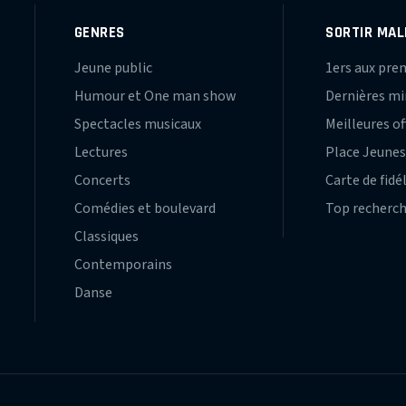
GENRES
SORTIR MAL
Jeune public
1ers aux pre
Humour et One man show
Dernières m
Spectacles musicaux
Meilleures of
Lectures
Place Jeune
Concerts
Carte de fidé
Comédies et boulevard
Top recherc
Classiques
Contemporains
Danse