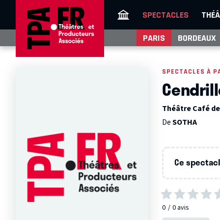
SPECTACLES
THÉÂ
PARIS
BORDEAUX
SPECTACLES À P
Cendrill
Théâtre Café de 
De
SOTHA
Ce spectacle
0
0
avis