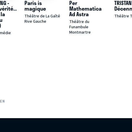
NG -
Paris is
Per
TRISTAN
vérité...
magique
Mathematica
Décenn
 la
Ad Astra
Théâtre de La Gaîté
Théâtre T
u
Rive Gauche
Théâtre du
)
Funambule
Montmartre
omédie
IEN