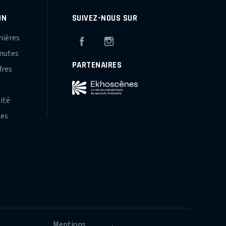
IN
SUIVEZ-NOUS SUR
mières
Facebook
Instagram
inutes
PARTENAIRES
fres
s
lité
hes
Mentions