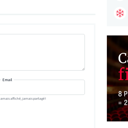
Email
Jamais affiché, jamais partagé !