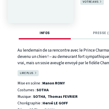
VOTRE AVIS
INFOS
PRESSE (
Au lendemain de sa rencontre avec le Prince Charman
devenu un chien ! – au demeurant fort sympathique. 
vrai, mais un sosie aveugle envoyé par le fidèle Ch
s’exprimer autrement qu’en aboyant. Comme le dis
LIRE PLUS
FERMER
SOUHAITER N’IMPORTE QUOI !
Mise en scène :
Manon RONY
Costumes :
SOTHA
Musique :
SOTHA
,
Thomas FEVRIER
Chorégraphie :
Hervé LE GOFF