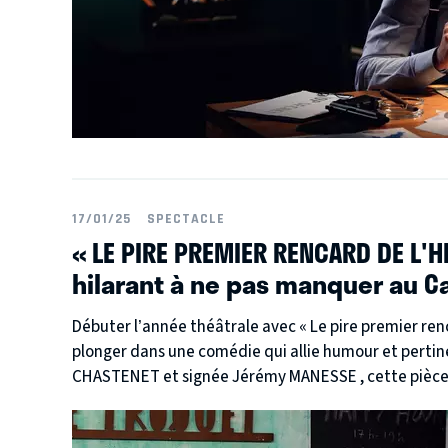
17/01/25
SPECTACLE
« LE PIRE PREMIER RENCARD DE L'H
hilarant à ne pas manquer au Ca
Débuter l’année théâtrale avec « Le pire premier rencard de l’histoire » au Café de la Gare , c’est se
plonger dans une comédie qui allie humour et pertinence. Mi
CHASTENET et signée Jérémy MANESSE , cette pièce incisive explore avec brio les tensions
contemporaines, tout en suscitant des éclats de rir
humain, où l’on se reconnaît avec humour et tendres