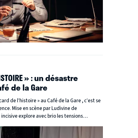
ISTOIRE » : un désastre
fé de la Gare
se en scène par Ludivine de
e. Résultat : un spectacle profondément
se.