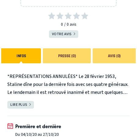
0
0
avis
VOTRE AVIS
INFOS
PRESSE (0)
AVIS (0)
*REPRÉSENTATIONS ANNULÉES*
Le 28 février 1953,
Staline dîne pour la dernière fois avec ses quatre généraux.
Le lendemain il est retrouvé inanimé et meurt quelques
jours plus tard. Entre paranoïa, manipulation et ivresse,
LIRE PLUS
FERMER
notre théâtre explore les symptômes de la
transformation de l'homme en tyran.
Première et dernière
Du 04/10/20 au 27/10/20