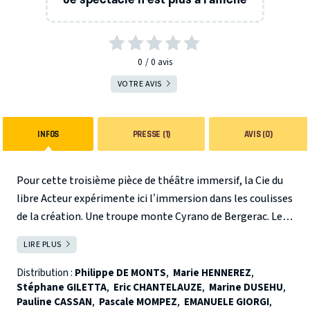
0
0
avis
VOTRE AVIS
INFOS
PRESSE (1)
AVIS (0)
Pour cette troisième pièce de théâtre immersif, la Cie du
libre Acteur expérimente ici l’immersion dans les coulisses
de la création. Une troupe monte Cyrano de Bergerac. Le
public assiste alors aux répétitions, à la vie des acteurs :
LIRE PLUS
FERMER
les doutes, les désirs, les peurs, de l’amour, de la mort. Et
puis règne le mystère de cette question, serions nous prêt
Distribution :
Philippe DE MONTS
,
Marie HENNEREZ
,
Stéphane GILETTA
,
Eric CHANTELAUZE
,
Marine DUSEHU
,
à revivre cette vie avec toutes ses joies et toutes ses
Pauline CASSAN
,
Pascale MOMPEZ
,
EMANUELE GIORGI
,
peines…Le théâtre immersif est un procédé