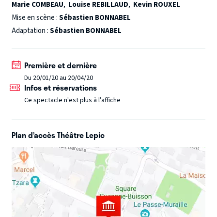
Marie COMBEAU
,
Louise REBILLAUD
,
Kevin ROUXEL
scénographique où le public est positionné au coeur de
Mise en scène :
Sébastien BONNABEL
l’action scénique.
Spectacle non accessible aux personnes
Adaptation :
Sébastien BONNABEL
en mobilité réduite, le spectacle impliquant des
déambulations dans le théâtre.
Première et dernière
Du 20/01/20 au 20/04/20
Infos et réservations
Ce spectacle n'est plus à l’affiche
Plan d’accès Théâtre Lepic