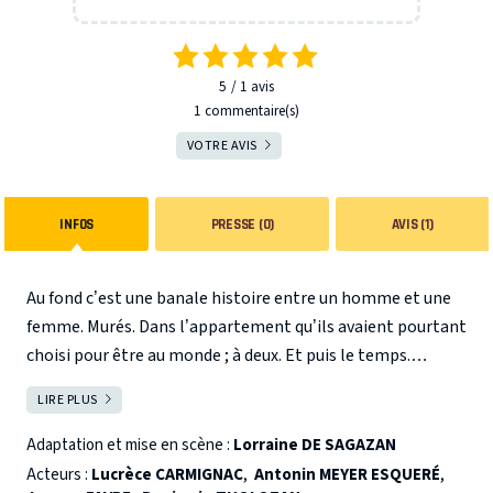
5
1
avis
1 commentaire(s)
VOTRE AVIS
INFOS
PRESSE (0)
AVIS (1)
Au fond c’est une banale histoire entre un homme et une
femme. Murés. Dans l’appartement qu’ils avaient pourtant
choisi pour être au monde ; à deux. Et puis le temps.
Maintenant il faudrait sortir d’ici. Plus de force ? Ou bien
LIRE PLUS
FERMER
c'est qu'ils s'aiment ? Entre jouissantes invectives, humour
noir et désespoir, ils frappent et se débattent pour se
Adaptation et mise en scène :
Lorraine DE SAGAZAN
sentir vivants. C’est d’un ordinaire. Si si je vous assure. C’est
Acteurs :
Lucrèce CARMIGNAC
,
Antonin MEYER ESQUERÉ
,