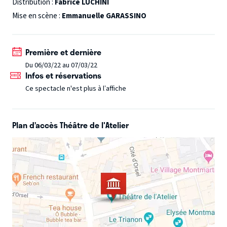
spectaculaire, sur un sujet très investi, qui résonne en
Distribution :
Fabrice LUCHINI
chacun de nous, et que les écrivains éclairent avec leur
Mise en scène :
Emmanuelle GARASSINO
intuition stylistique.
Première et dernière
Du 06/03/22 au 07/03/22
Infos et réservations
Ce spectacle n'est plus à l’affiche
Plan d’accès Théâtre de l'Atelier