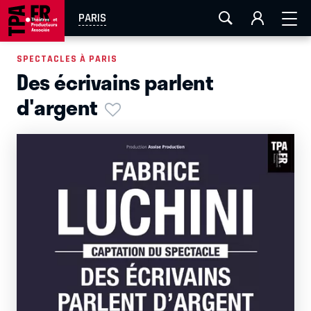
AIX-MARSEILLE
AURAY
CAEN
LA ROCHELLE
PARIS
ROUEN
TOULOUSE
FESTIVAL OFF AVIGNON
SPECTACLES À PARIS
Des écrivains parlent
EN TOURNÉE
d'argent