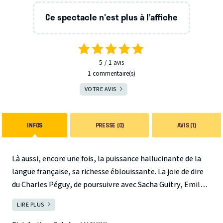
Ce spectacle n'est plus à l’affiche
5
1
avis
1 commentaire(s)
VOTRE AVIS
INFOS
PRESSE (0)
AVIS (1)
Là aussi, encore une fois, la puissance hallucinante de la
langue française, sa richesse éblouissante. La joie de dire
du Charles Péguy, de poursuivre avec Sacha Guitry, Emile
Zola, Marcel Pagnol, Jean Cau, etc. Tout cela dans un
LIRE PLUS
FERMER
exercice précis, la lecture rigoureuse, sans obligation de