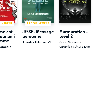
AINEMENT
PROCHAINEMENT
me est
JESSE - Message
Murmuration -
leur ami
personnel
Level 2
omme
Théâtre Edouard VII
Good Morning -
Caramba Culture LIve
Comédie