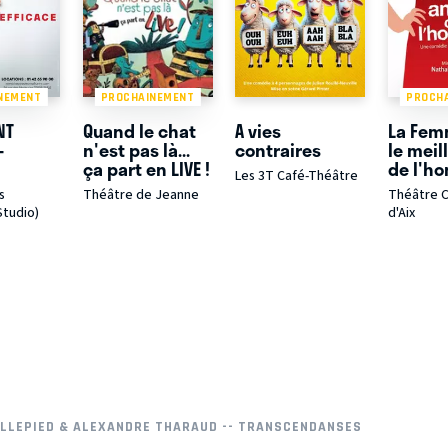
NEMENT
PROCHAINEMENT
PROCH
NT
Quand le chat
A vies
La Fem
-
n'est pas là...
contraires
le meil
ça part en LIVE !
de l'h
Les 3T Café-Théâtre
s
Théâtre de Jeanne
Théâtre 
Studio)
d'Aix
ILLEPIED & ALEXANDRE THARAUD -- TRANSCENDANSES