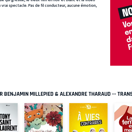
e qui grésille, le vieux film en noir et blanc et la vidéo
vrai spectacle. Pas de fil conducteur, aucune émotion,
AR BENJAMIN MILLEPIED & ALEXANDRE THARAUD -- TRA