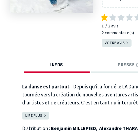
1
2
avis
2 commentaire(s)
VOTRE AVIS
INFOS
PRESSE (
La danse est partout.
Depuis qu’il a fondé le LA Da
tournée vers la création de nouvelles aventures art
d’artistes et de créateurs. C’est en tant qu’interpr
avec le pianiste de rêve Alexandre Tharaud pour offri
LIRE PLUS
FERMER
danse.
Distribution :
Benjamin MILLEPIED
,
Alexandre THAR