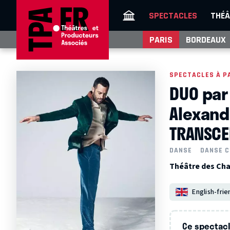
SPECTACLES
THÉÂ
PARIS
BORDEAUX
SPECTACLES À P
DUO par
Alexand
TRANSCE
DANSE
DANSE C
Théâtre des Cha
English-frie
Ce spectacle