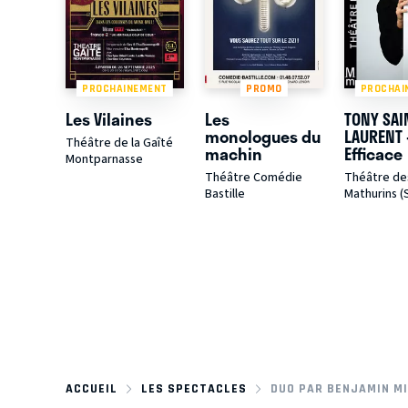
PROCHAINEMENT
PROMO
PROCHAI
Les Vilaines
Les
TONY SAI
monologues du
LAURENT 
Théâtre de la Gaîté
machin
Efficace
Montparnasse
Théâtre Comédie
Théâtre de
Bastille
Mathurins (
ACCUEIL
LES SPECTACLES
DUO PAR BENJAMIN M