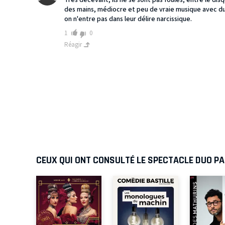
Très décevant, ils ne se sont pas foulés, entre le disqu
des mains, médiocre et peu de vraie musique avec du 
on n'entre pas dans leur délire narcissique.
1
0
Réagir
CEUX QUI ONT CONSULTÉ LE SPECTACLE DUO P