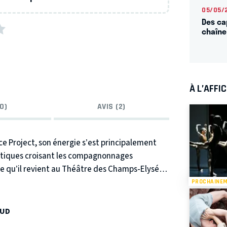
05/05/
Des cap
chaîne
À L’AFFI
0)
AVIS (2)
nce Project, son énergie s’est principalement
istiques croisant les compagnonnages
ète qu’il revient au Théâtre des Champs-Elysées
r toute la complicité de la musique et de la
PROCHAINE
AUD