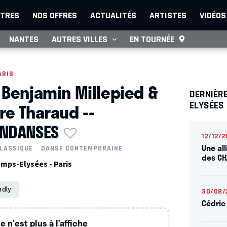
TRES
NOS OFFRES
ACTUALITÉS
ARTISTES
VIDÉOS
NANTES
AUTRES VILLES
EN TOURNÉE
ARIS
 Benjamin Millepied &
DERNIÈR
re Tharaud --
ELYSÉES
NDANSES
12/12/2
Une all
LASSIQUE
DANSE CONTEMPORAINE
des CH
mps-Elysées - Paris
ndly
30/08/
Cédric
 n'est plus à l’affiche