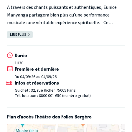
À travers des chants puissants et authentiques, Eunice
Manyanga partagera bien plus qu’une performance
musicale : une véritable expérience spirituelle.
Ce
concert, qui aura lieu le 4 septembre, sera une occasion de
LIRE PLUS
FERMER
célébrer les parcours de vie, les victoires sur les épreuves,
et la fidélité de Dieu dans chaque histoire.
Une soirée où
la musique devient message, où chaque note porte un
Durée
témoignage et où chaque cœur est invité à se reconnecter
1H30
Première et dernière
à l’essentiel.
Que vous soyez amateur de gospel ou
simplement en quête d’un moment fort et inspirant, ce
Du 04/09/26 au 04/09/26
Infos et réservations
rendez-vous est pour vous.
Guichet : 32, rue Richer 75009 Paris
Tél. location : 0800 001 650 (numéro gratuit)
Plan d’accès Théâtre des Folies Bergère