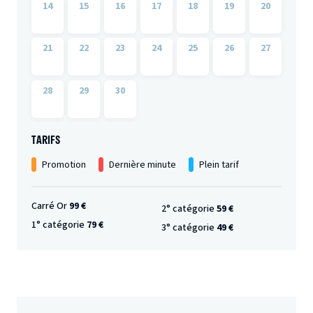
14
15
16
17
18
19
20
21
22
23
24
25
26
27
28
29
30
TARIFS
Promotion
Dernière minute
Plein tarif
Carré Or
99 €
2° catégorie
59 €
1° catégorie
79 €
3° catégorie
49 €