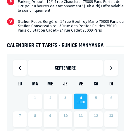
Parking Drouot - 12/14 rue Chauchat - 75009 Paris Forfait de
12€ pour 8 heures de stationnement* (18h à 2h) Offre valable
le soir uniquement
Station Folies Bergère - 14 rue Geoffroy Marie 75009 Paris ou
Station Conservatoire - 59 rue des Petites Ecuries 75010
Paris ou Station Cadet - 24 rue Cadet 75009 Paris
CALENDRIER ET TARIFS - EUNICE MANYANGA
SEPTEMBRE
LU
MA
ME
JE
VE
SA
DI
1
2
3
4
5
6
18:00
7
8
9
10
11
12
13