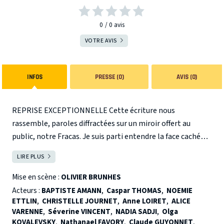
0
0
avis
VOTRE AVIS
INFOS
PRESSE (0)
AVIS (0)
REPRISE EXCEPTIONNELLE Cette écriture nous
rassemble, paroles diffractées sur un miroir offert au
public, notre Fracas. Je suis parti entendre la face cachée
du monde. J’ai écouté ceux dont la vie a basculé : SDF,
LIRE PLUS
FERMER
détenus, handicapés de la vie, timbrés, illuminés,
dérangés... J’ai rapporté des mots et je les ai redistribués
Mise en scène :
OLIVIER BRUNHES
pour une troupe magistrale : actrices et acteurs, danseuse,
Acteurs :
BAPTISTE AMANN
,
Caspar THOMAS
,
NOEMIE
techniciens, mêlant nos handicaps et nos lumières. Pas de
ETTLIN
,
CHRISTELLE JOURNET
,
Anne LOIRET
,
ALICE
VARENNE
,
Séverine VINCENT
,
NADIA SADJI
,
Olga
confessions ! Pas d’anecdotes ! Seuls nos cris de joie, de
KOVALEVSKY
,
Nathanael FAVORY
,
Claude GUYONNET
,